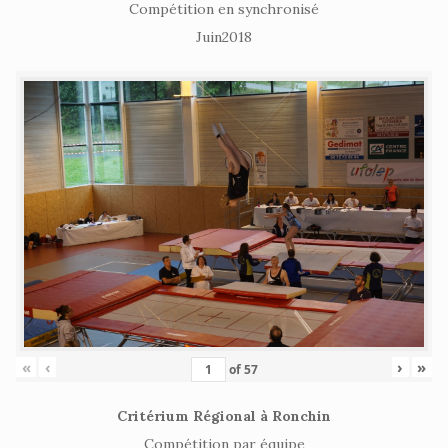
Compétition en synchronisé
Juin2018
«
‹
›
»
of
57
Critérium Régional à Ronchin
Compétition par équipe