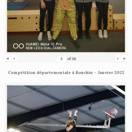
«
‹
›
»
of
36
Compétition départementale à Ronchin – Janvier 2022