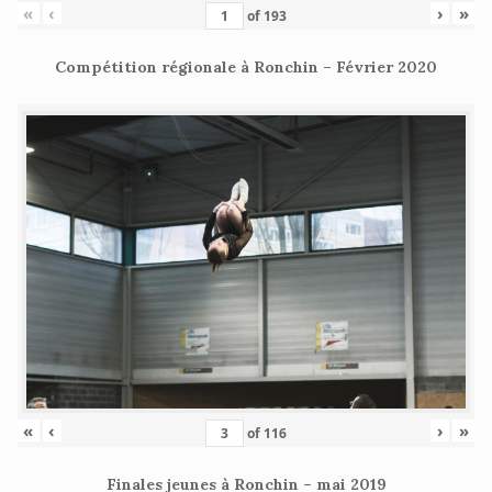
«
‹
›
»
of
193
Compétition régionale à Ronchin – Février 2020
«
‹
›
»
of
116
Finales jeunes à Ronchin – mai 2019