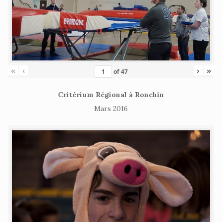
«
‹
›
»
of
47
Critérium Régional à Ronchin
Mars 2016