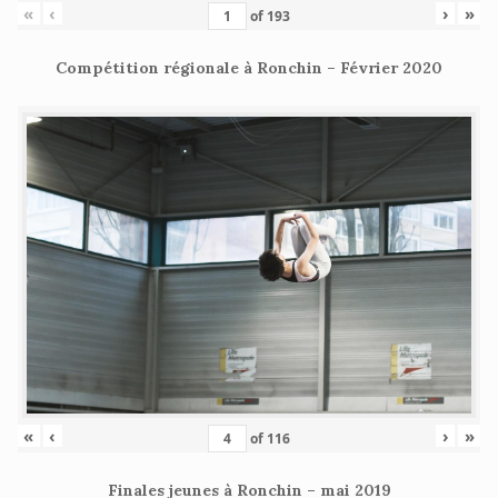
«
‹
›
»
of
193
Compétition régionale à Ronchin – Février 2020
«
‹
›
»
of
116
Finales jeunes à Ronchin – mai 2019