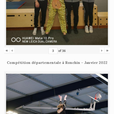
«
‹
›
»
of
36
Compétition départementale à Ronchin – Janvier 2022