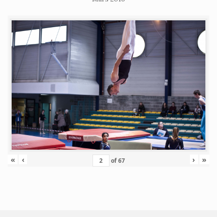
«
‹
›
»
of
67