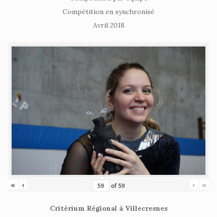
Compétition en synchronisé
Avril 2018
«
‹
›
»
of
59
Critérium Régional à Villecresnes