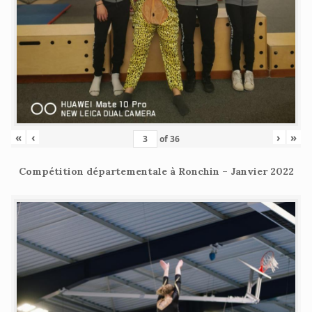
«
‹
›
»
of
36
Compétition départementale à Ronchin – Janvier 2022