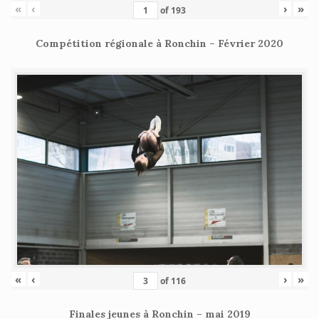
«
‹
›
»
of
193
Compétition régionale à Ronchin – Février 2020
«
‹
›
»
of
116
Finales jeunes à Ronchin – mai 2019