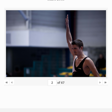
«
‹
›
»
of
67