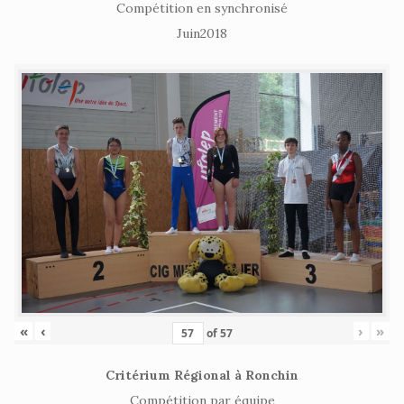
Compétition en synchronisé
Juin2018
«
‹
›
»
of
57
Critérium Régional à Ronchin
Compétition par équipe