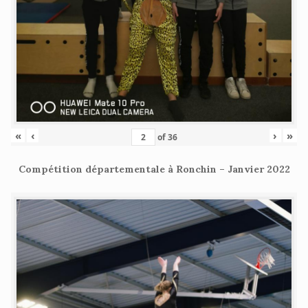
«
‹
›
»
of
36
Compétition départementale à Ronchin – Janvier 2022