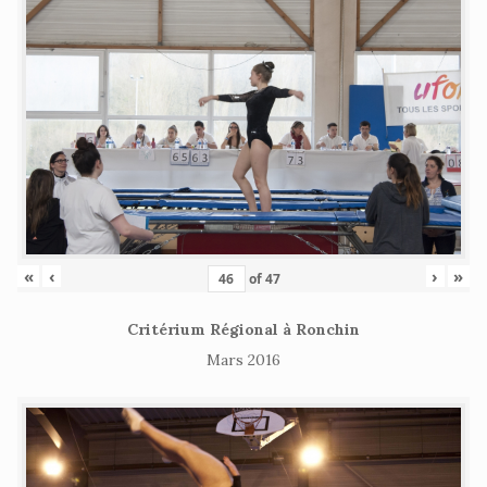
«
‹
›
»
of
47
Critérium Régional à Ronchin
Mars 2016