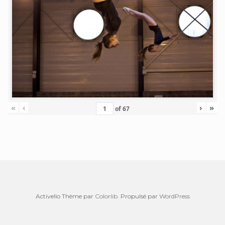
«
‹
›
»
of
67
Activello Thème par
Colorlib
. Propulsé par
WordPress