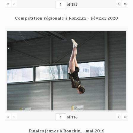
«
‹
›
»
of
193
Compétition régionale à Ronchin – Février 2020
«
‹
›
»
of
116
Finales jeunes à Ronchin – mai 2019