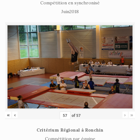
Compétition en synchronisé
Juin2018
«
‹
›
»
of
57
Critérium Régional à Ronchin
Compétition par équipe