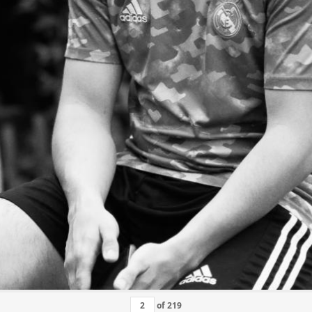
of
219