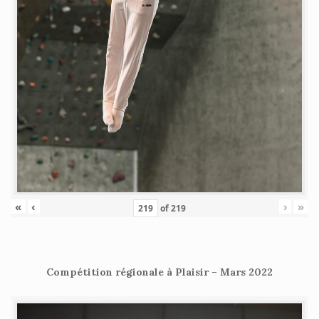
«
‹
›
»
of
219
Compétition régionale à Plaisir – Mars 2022