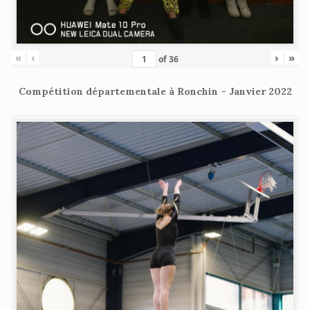
«
‹
›
»
of
36
Compétition départementale à Ronchin – Janvier 2022