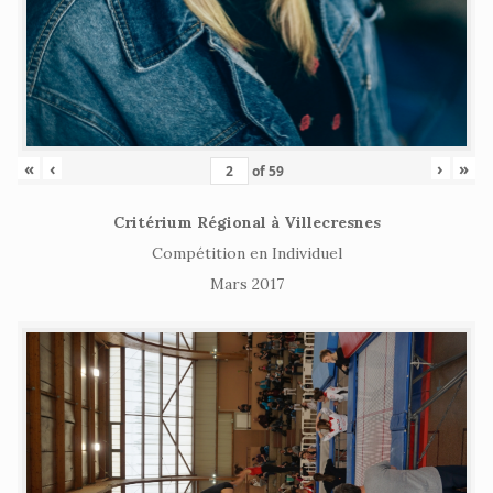
«
‹
›
»
of
59
Critérium Régional à Villecresnes
Compétition en Individuel
Mars 2017