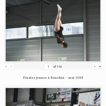
«
‹
›
»
of
116
Finales jeunes à Ronchin – mai 2019