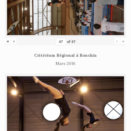
«
‹
›
»
of
47
Critérium Régional à Ronchin
Mars 2016