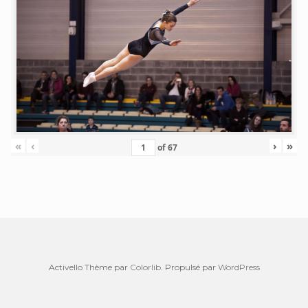
«
‹
›
»
of
67
Activello Thème par
Colorlib
. Propulsé par
WordPress