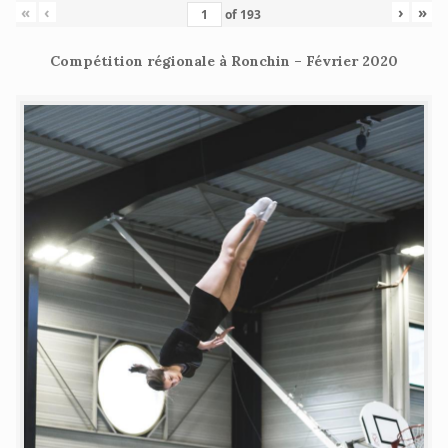
«
‹
›
»
of
193
Compétition régionale à Ronchin – Février 2020