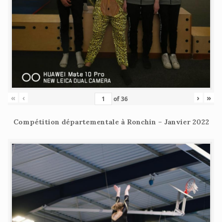
«
‹
›
»
of
36
Compétition départementale à Ronchin – Janvier 2022