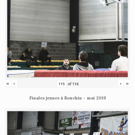
«
‹
›
»
of
116
Finales jeunes à Ronchin – mai 2019