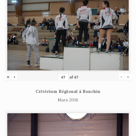
«
‹
›
»
of
47
Critérium Régional à Ronchin
Mars 2016