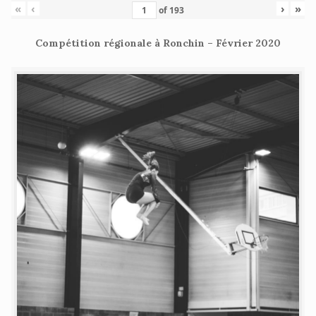
«
‹
›
»
of
193
Compétition régionale à Ronchin – Février 2020