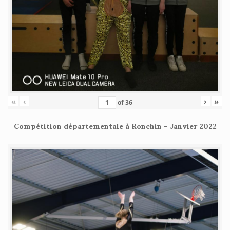
«
‹
›
»
of
36
Compétition départementale à Ronchin – Janvier 2022