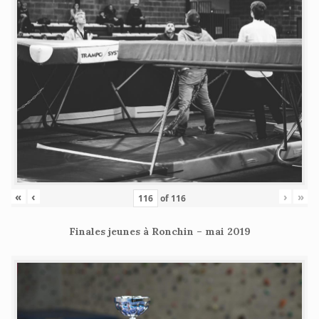
«
‹
›
»
of
116
Finales jeunes à Ronchin – mai 2019