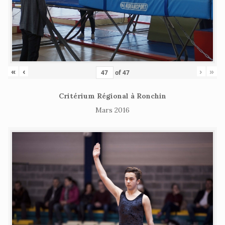
«
‹
›
»
of
47
Critérium Régional à Ronchin
Mars 2016