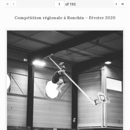
«
‹
›
»
of
193
Compétition régionale à Ronchin – Février 2020