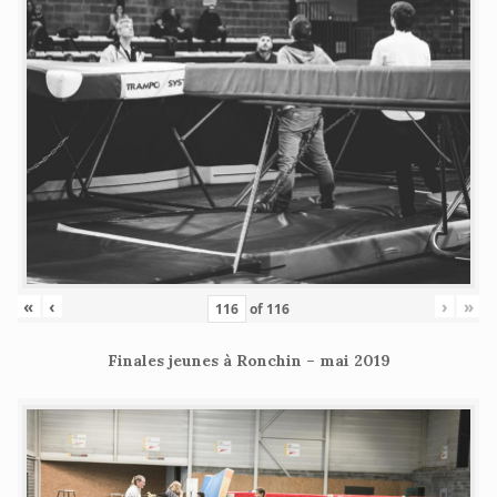
«
‹
›
»
of
116
Finales jeunes à Ronchin – mai 2019