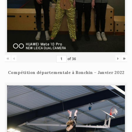
«
‹
›
»
of
36
Compétition départementale à Ronchin – Janvier 2022