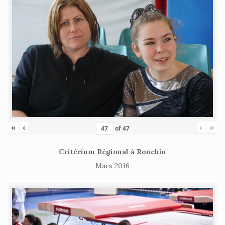
«
‹
›
»
of
47
Critérium Régional à Ronchin
Mars 2016