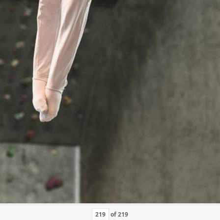
of
219