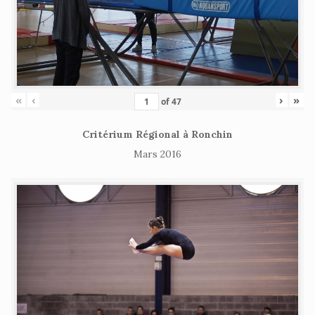
«
‹
›
»
of
47
Critérium Régional à Ronchin
Mars 2016