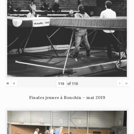
«
‹
›
»
of
116
Finales jeunes à Ronchin – mai 2019