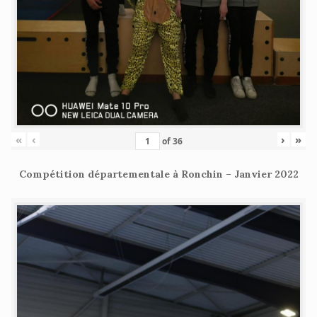
«
‹
›
»
of
36
Compétition départementale à Ronchin – Janvier 2022