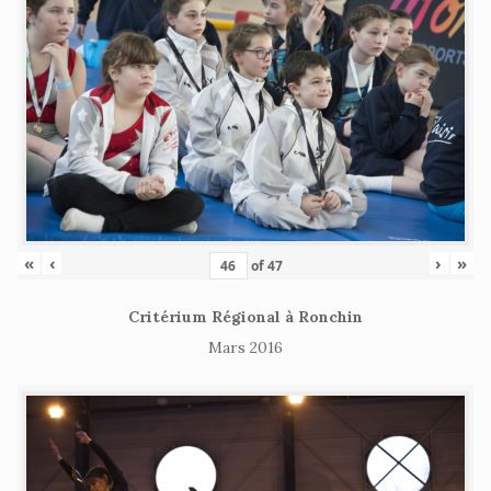
«
‹
›
»
of
47
Critérium Régional à Ronchin
Mars 2016