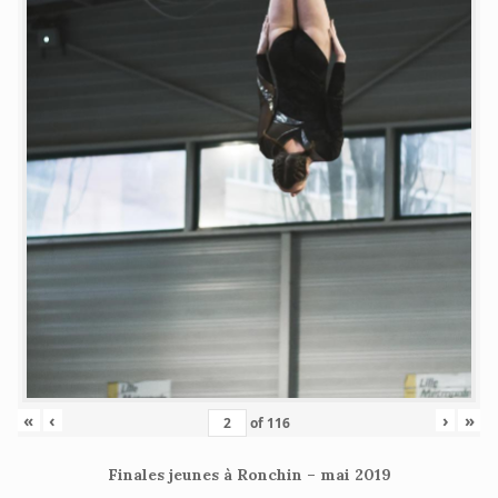
«
‹
›
»
of
116
Finales jeunes à Ronchin – mai 2019