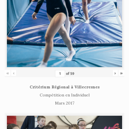
«
‹
›
»
of
59
Critérium Régional à Villecresnes
Compétition en Individuel
Mars 2017