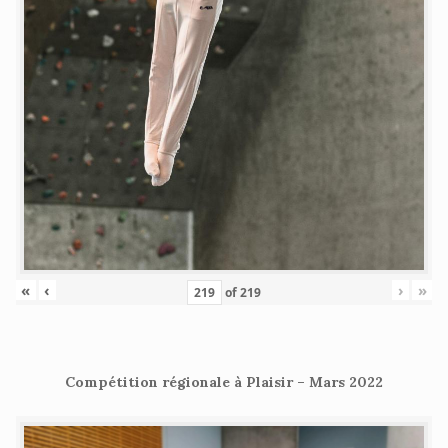
«
‹
›
»
of
219
Compétition régionale à Plaisir – Mars 2022