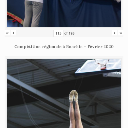
«
‹
›
»
of
193
Compétition régionale à Ronchin – Février 2020