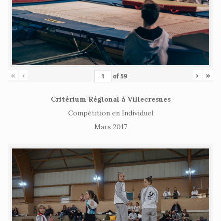
«
‹
›
»
of
59
Critérium Régional à Villecresnes
Compétition en Individuel
Mars 2017