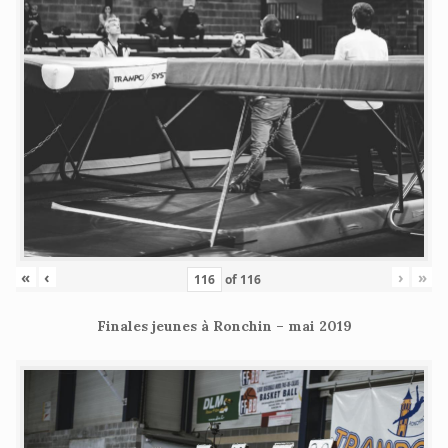
«
‹
›
»
of
116
Finales jeunes à Ronchin – mai 2019