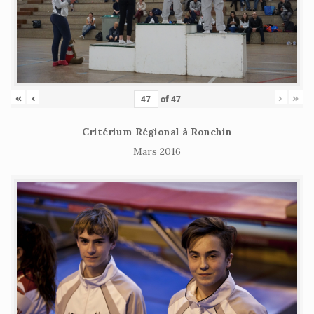
«
‹
›
»
of
47
Critérium Régional à Ronchin
Mars 2016