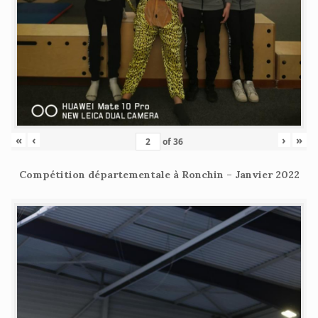
«
‹
›
»
of
36
Compétition départementale à Ronchin – Janvier 2022