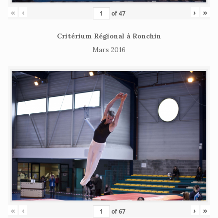
«
‹
›
»
of
47
Critérium Régional à Ronchin
Mars 2016
«
‹
›
»
of
67