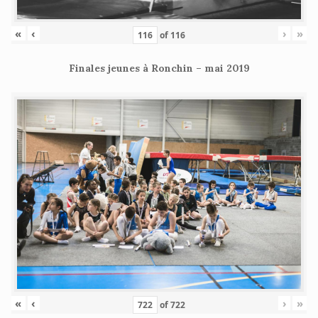
«
‹
›
»
of
116
Finales jeunes à Ronchin – mai 2019
«
‹
›
»
of
722