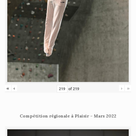
«
‹
›
»
of
219
Compétition régionale à Plaisir – Mars 2022