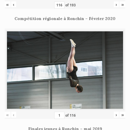
«
‹
›
»
of
193
Compétition régionale à Ronchin – Février 2020
«
‹
›
»
of
116
Finales jeunes à Ronchin – mai 2019