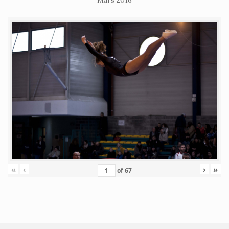
Mars 2016
«
‹
›
»
of
67