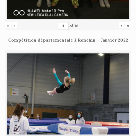
«
‹
›
»
of
36
Compétition départementale à Ronchin – Janvier 2022