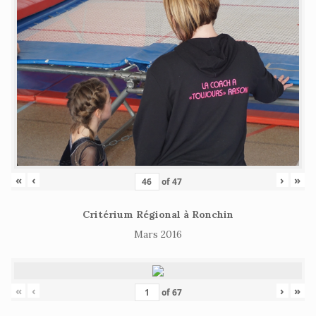
«
‹
›
»
of
47
Critérium Régional à Ronchin
Mars 2016
«
‹
›
»
of
67