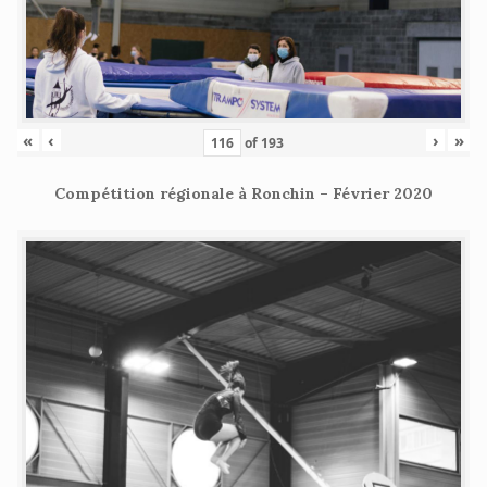
«
‹
›
»
of
193
Compétition régionale à Ronchin – Février 2020