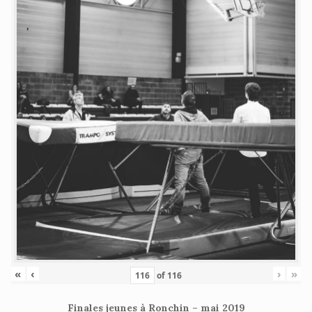
«
‹
›
»
of
116
Finales jeunes à Ronchin – mai 2019