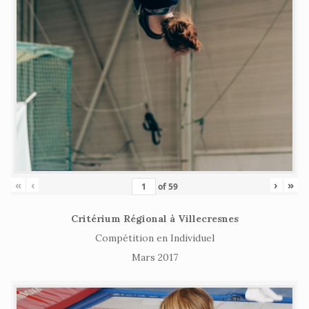
«
‹
›
»
of
59
Critérium Régional à Villecresnes
Compétition en Individuel
Mars 2017