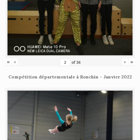
«
‹
›
»
of
36
Compétition départementale à Ronchin – Janvier 2022