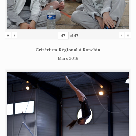
«
‹
›
»
of
47
Critérium Régional à Ronchin
Mars 2016