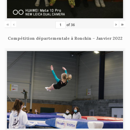
«
‹
›
»
of
36
Compétition départementale à Ronchin – Janvier 2022