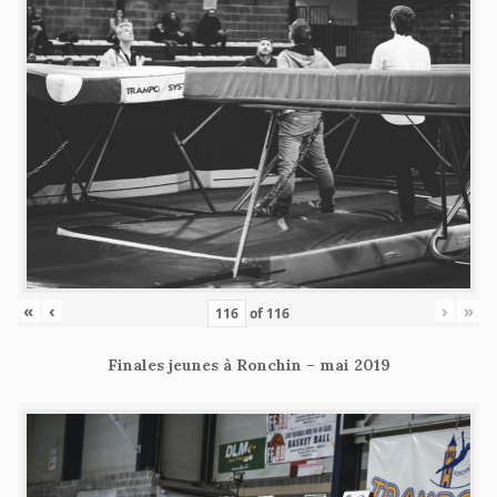
«
‹
›
»
of
116
Finales jeunes à Ronchin – mai 2019