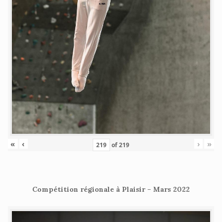
«
‹
›
»
of
219
Compétition régionale à Plaisir – Mars 2022