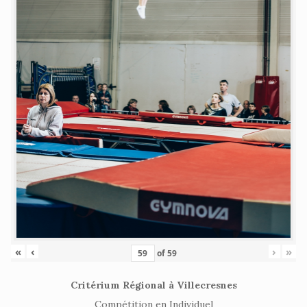
«
‹
›
»
of
59
Critérium Régional à Villecresnes
Compétition en Individuel