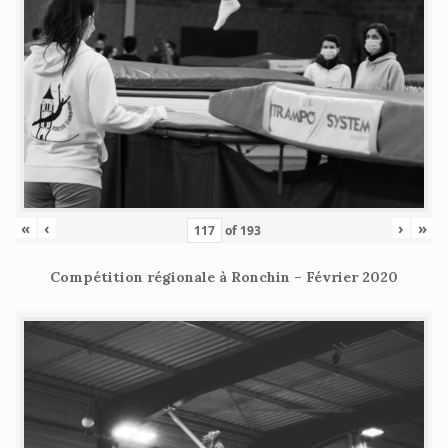
«
‹
›
»
of
193
Compétition régionale à Ronchin – Février 2020