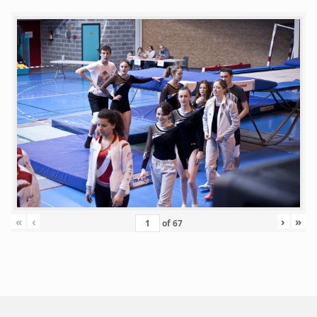
«
‹
›
»
of
67