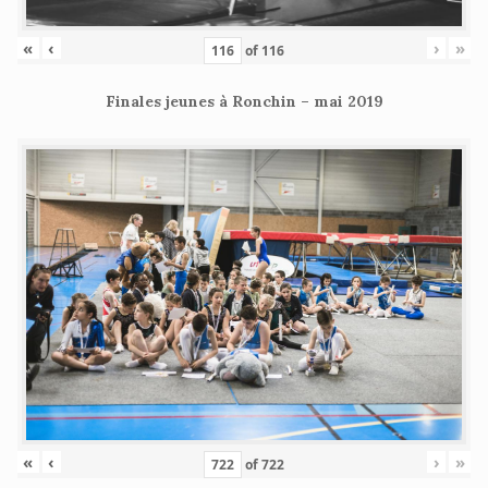
«
‹
›
»
of
116
Finales jeunes à Ronchin – mai 2019
«
‹
›
»
of
722