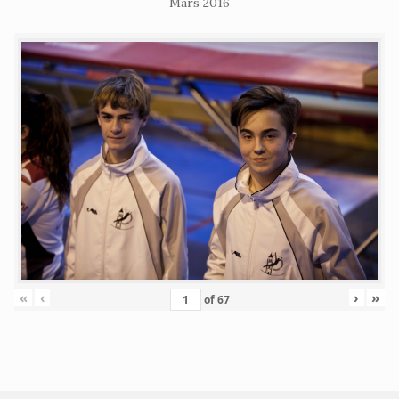
Mars 2016
«
‹
›
»
of
67