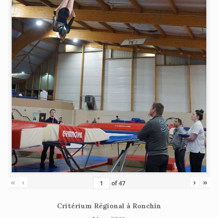
«
‹
›
»
of
47
Critérium Régional à Ronchin