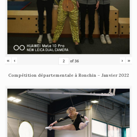
«
‹
›
»
of
36
Compétition départementale à Ronchin – Janvier 2022