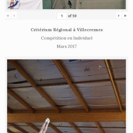
«
‹
›
»
of
59
Critérium Régional à Villecresnes
Compétition en Individuel
Mars 2017