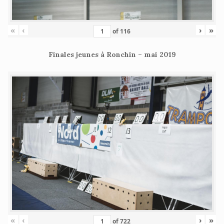
«
‹
›
»
of
116
Finales jeunes à Ronchin – mai 2019
«
‹
›
»
of
722