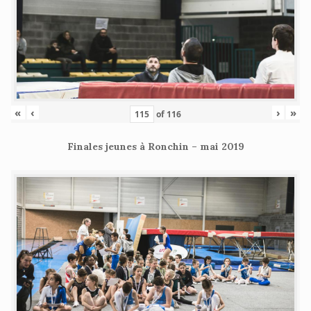
«
‹
›
»
of
116
Finales jeunes à Ronchin – mai 2019