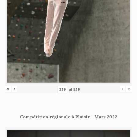
«
‹
›
»
of
219
Compétition régionale à Plaisir – Mars 2022