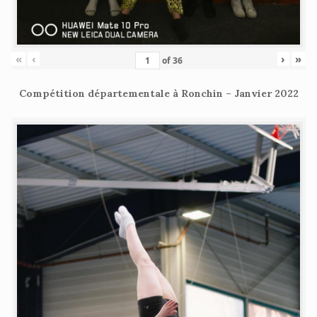
«
‹
›
»
of
36
Compétition départementale à Ronchin – Janvier 2022