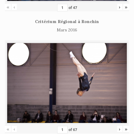
«
‹
›
»
of
47
Critérium Régional à Ronchin
Mars 2016
«
‹
›
»
of
67