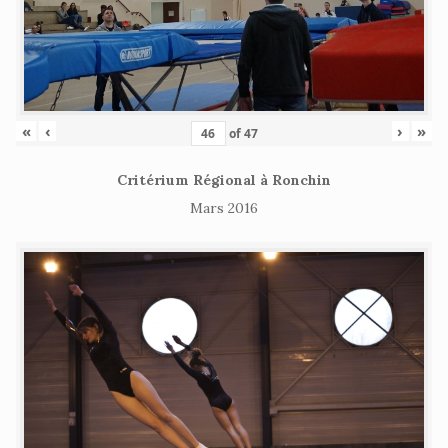
«
‹
›
»
of
47
Critérium Régional à Ronchin
Mars 2016