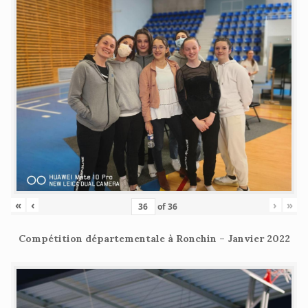
«
‹
›
»
of
36
Compétition départementale à Ronchin – Janvier 2022