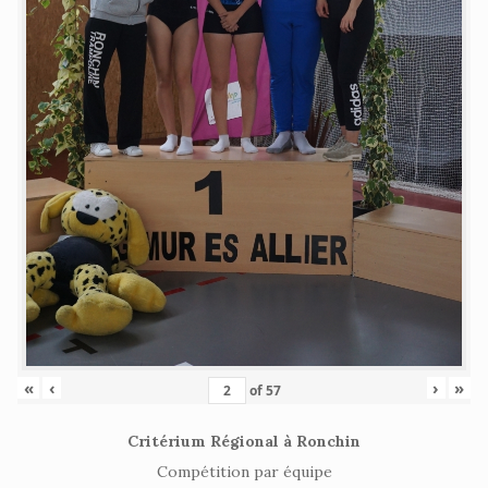
«
‹
›
»
of
57
Critérium Régional à Ronchin
Compétition par équipe