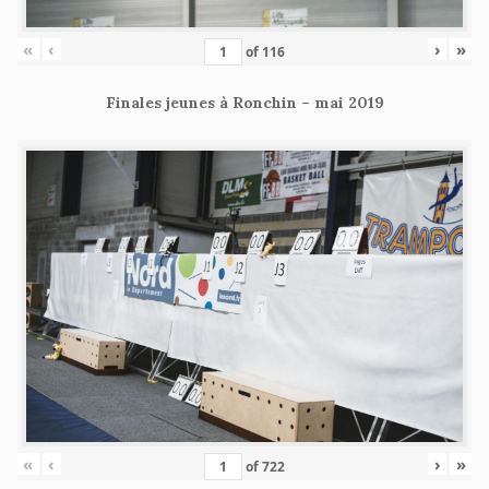
«
‹
›
»
of
116
Finales jeunes à Ronchin – mai 2019
«
‹
›
»
of
722