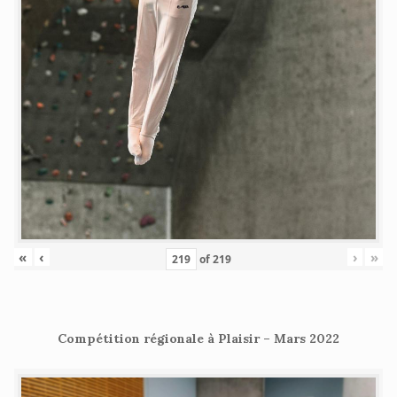
«
‹
›
»
of
219
Compétition régionale à Plaisir – Mars 2022