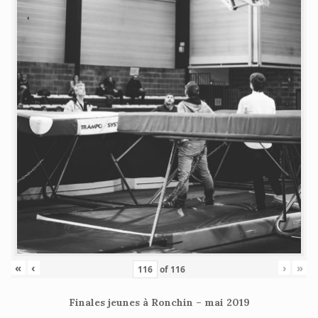
«
‹
›
»
of
116
Finales jeunes à Ronchin – mai 2019