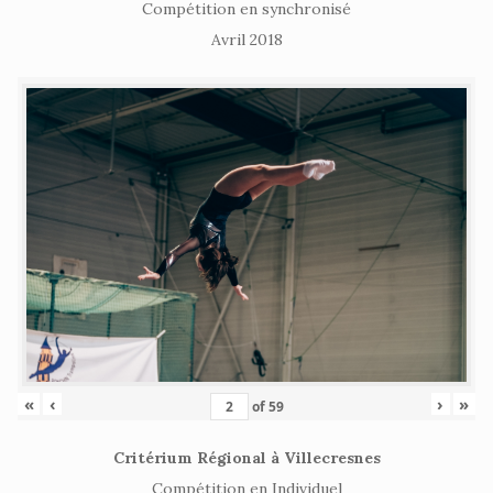
Compétition en synchronisé
Avril 2018
«
‹
›
»
of
59
Critérium Régional à Villecresnes
Compétition en Individuel