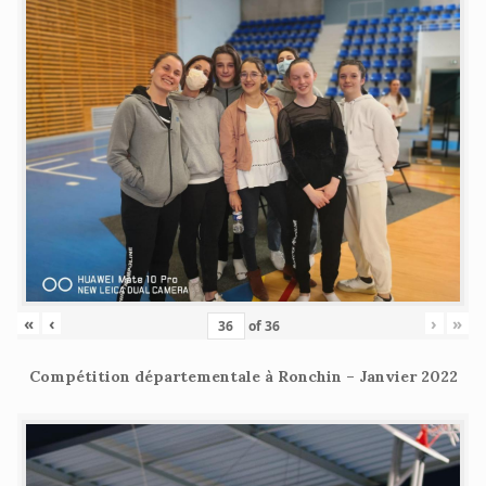
«
‹
›
»
of
36
Compétition départementale à Ronchin – Janvier 2022