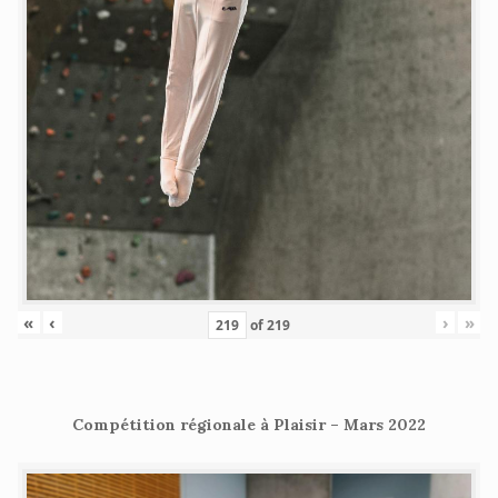
«
‹
›
»
of
219
Compétition régionale à Plaisir – Mars 2022