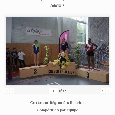
Juin2018
«
‹
›
»
of
57
Critérium Régional à Ronchin
Compétition par équipe