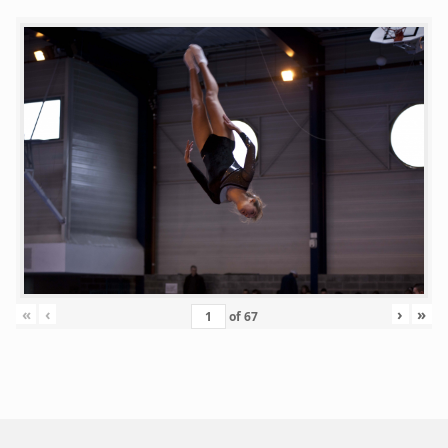
«
‹
›
»
of
67