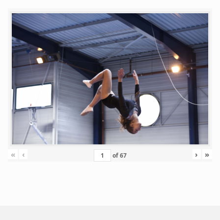
«
‹
›
»
of
67