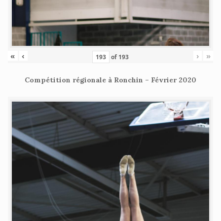
«
‹
›
»
of
193
Compétition régionale à Ronchin – Février 2020