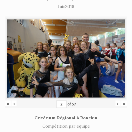
Juin2018
«
‹
›
»
of
57
Critérium Régional à Ronchin
Compétition par équipe