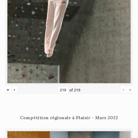
«
‹
›
»
of
219
Compétition régionale à Plaisir – Mars 2022