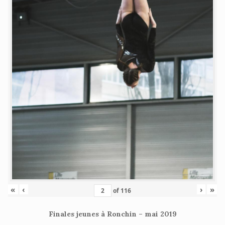
«
‹
›
»
of
116
Finales jeunes à Ronchin – mai 2019