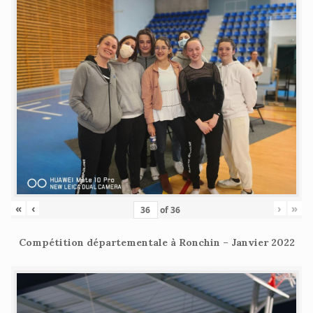
«
‹
›
»
of
36
Compétition départementale à Ronchin – Janvier 2022