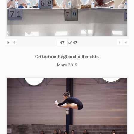
«
‹
›
»
of
47
Critérium Régional à Ronchin
Mars 2016