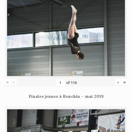
«
‹
›
»
of
116
Finales jeunes à Ronchin – mai 2019