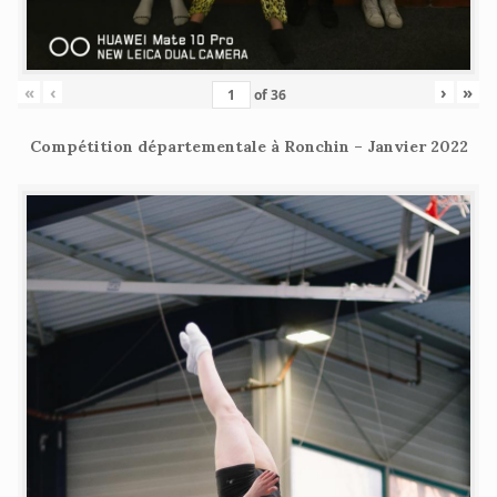
«
‹
›
»
of
36
Compétition départementale à Ronchin – Janvier 2022