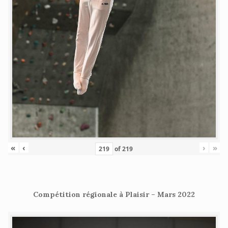
«
‹
›
»
of
219
Compétition régionale à Plaisir – Mars 2022