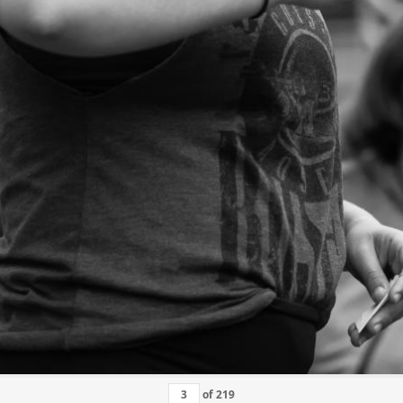
of
219