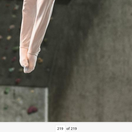
of
219