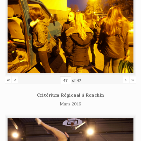
«
‹
›
»
of
47
Critérium Régional à Ronchin
Mars 2016