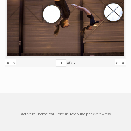
«
‹
›
»
of
67
Activello Thème par
Colorlib
. Propulsé par
WordPress