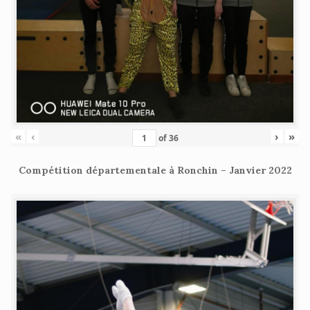
«
‹
›
»
of
36
Compétition départementale à Ronchin – Janvier 2022