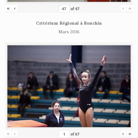
«
‹
›
»
of
47
Critérium Régional à Ronchin
Mars 2016
«
‹
›
»
of
67