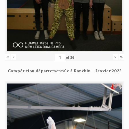
«
‹
›
»
of
36
Compétition départementale à Ronchin – Janvier 2022