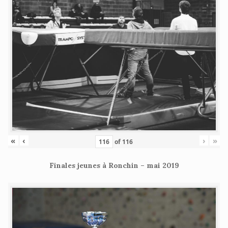
«
‹
›
»
of
116
Finales jeunes à Ronchin – mai 2019