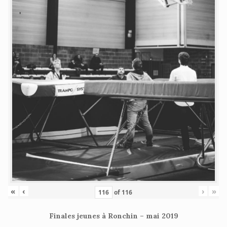
«
‹
›
»
of
116
Finales jeunes à Ronchin – mai 2019