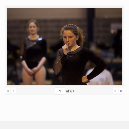
«
‹
›
»
of
67