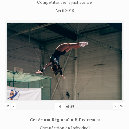
Compétition en synchronisé
Avril 2018
«
‹
›
»
of
59
Critérium Régional à Villecresnes
Compétition en Individuel