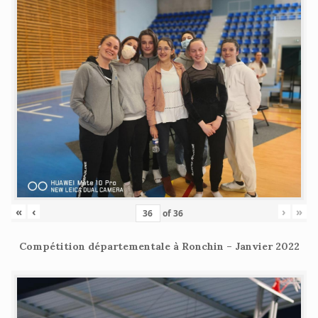
«
‹
›
»
of
36
Compétition départementale à Ronchin – Janvier 2022