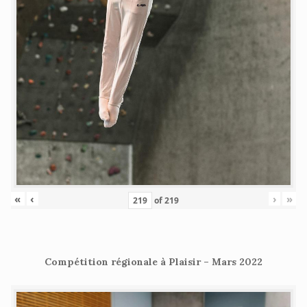
«
‹
›
»
of
219
Compétition régionale à Plaisir – Mars 2022