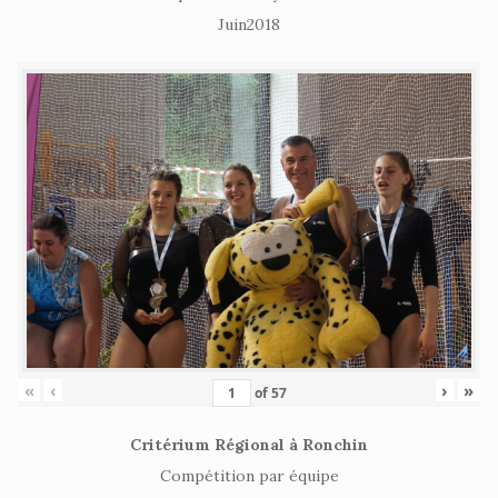
Juin2018
«
‹
›
»
of
57
Critérium Régional à Ronchin
Compétition par équipe