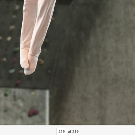
of
219