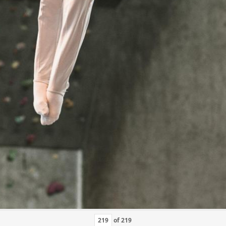
of
219