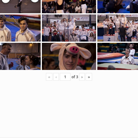
«
‹
of
3
›
»